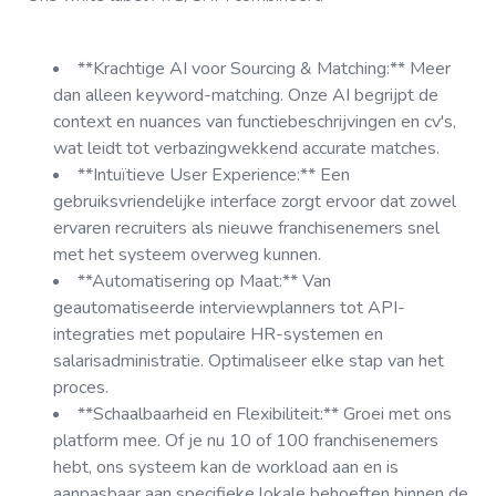
**Krachtige AI voor Sourcing & Matching:** Meer
dan alleen keyword-matching. Onze AI begrijpt de
context en nuances van functiebeschrijvingen en cv's,
wat leidt tot verbazingwekkend accurate matches.
**Intuïtieve User Experience:** Een
gebruiksvriendelijke interface zorgt ervoor dat zowel
ervaren recruiters als nieuwe franchisenemers snel
met het systeem overweg kunnen.
**Automatisering op Maat:** Van
geautomatiseerde interviewplanners tot API-
integraties met populaire HR-systemen en
salarisadministratie. Optimaliseer elke stap van het
proces.
**Schaalbaarheid en Flexibiliteit:** Groei met ons
platform mee. Of je nu 10 of 100 franchisenemers
hebt, ons systeem kan de workload aan en is
aanpasbaar aan specifieke lokale behoeften binnen de