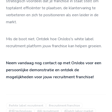
strategisch voordeel dat je franchise in staat stelt om
toptalent efficiënter te plaatsen, de klantervaring te
verbeteren en zich te positioneren als een leider in de
markt.
Mis de boot niet. Ontdek hoe OnJobs's white label
recruitment platform jouw franchise kan helpen groeien.
Neem vandaag nog contact op met OnJobs voor een
persoonlijke demonstratie en ontdek de
mogelijkheden voor jouw recruitment franchise!
#
white label recruitment
#
recruitment franchise
#
HR technology
#
AI recruitment
#
Dutch labor market