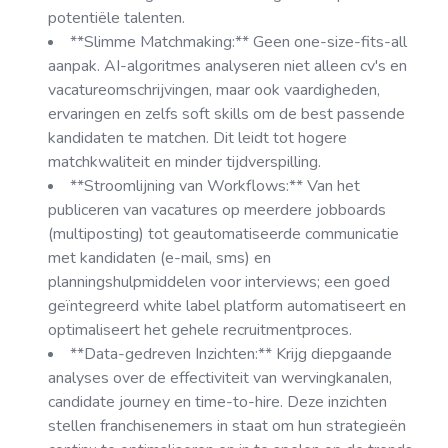
potentiële talenten.
**Slimme Matchmaking:** Geen one-size-fits-all
aanpak. AI-algoritmes analyseren niet alleen cv's en
vacatureomschrijvingen, maar ook vaardigheden,
ervaringen en zelfs soft skills om de best passende
kandidaten te matchen. Dit leidt tot hogere
matchkwaliteit en minder tijdverspilling.
**Stroomlijning van Workflows:** Van het
publiceren van vacatures op meerdere jobboards
(multiposting) tot geautomatiseerde communicatie
met kandidaten (e-mail, sms) en
planningshulpmiddelen voor interviews; een goed
geïntegreerd white label platform automatiseert en
optimaliseert het gehele recruitmentproces.
**Data-gedreven Inzichten:** Krijg diepgaande
analyses over de effectiviteit van wervingkanalen,
candidate journey en time-to-hire. Deze inzichten
stellen franchisenemers in staat om hun strategieën