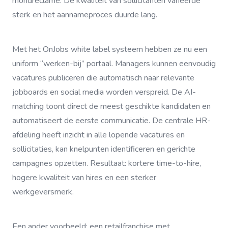
mondreclame. De kwaliteit van sollicitanten varieerde
sterk en het aannameproces duurde lang.
Met het OnJobs white label systeem hebben ze nu een
uniform “werken-bij” portaal. Managers kunnen eenvoudig
vacatures publiceren die automatisch naar relevante
jobboards en social media worden verspreid. De AI-
matching toont direct de meest geschikte kandidaten en
automatiseert de eerste communicatie. De centrale HR-
afdeling heeft inzicht in alle lopende vacatures en
sollicitaties, kan knelpunten identificeren en gerichte
campagnes opzetten. Resultaat: kortere time-to-hire,
hogere kwaliteit van hires en een sterker
werkgeversmerk.
Een ander voorbeeld: een retailfranchise met