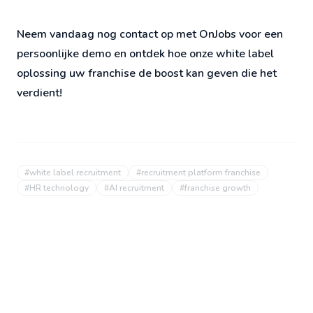
Neem vandaag nog contact op met OnJobs voor een
persoonlijke demo en ontdek hoe onze white label
oplossing uw franchise de boost kan geven die het
verdient!
#
white label recruitment
#
recruitment platform franchise
#
HR technology
#
AI recruitment
#
franchise growth