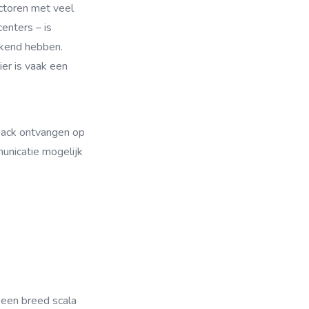
ectoren met veel
enters – is
ekend hebben.
ier is vaak een
back ontvangen op
municatie mogelijk
een breed scala