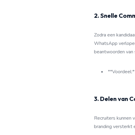
2. Snelle Comm
Zodra een kandidaat
WhatsApp verlopen: 
beantwoorden van s
**Voordeel:**
3. Delen van C
Recruiters kunnen v
branding versterkt 