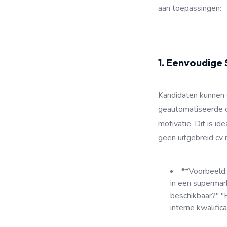
aan toepassingen:
1. Eenvoudige 
Kandidaten kunnen 
geautomatiseerde ch
motivatie. Dit is i
geen uitgebreid cv no
**Voorbeeld:*
in een supermar
beschikbaar?" "
interne kwalific