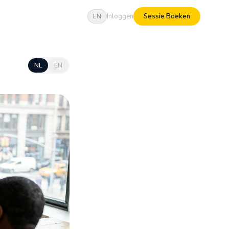
Inloggen
Sessie Boeken
EN
NL
EN