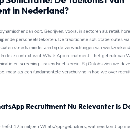
Sollicitatie: De Toekomst van
nt in Nederland?
ynamischer dan ooit. Bedrijven, vooral in sectoren als retail, hore
jpende personeelstekorten. De traditionele sollicitatieroutes via
s sluiten steeds minder aan bij de verwachtingen van werkzoeke
. In deze context wint WhatsApp recruitment – het gebruik van
nicatie en screening – razendsnel terrein. Bij OnJobs zien we deze
hype, maar als een fundamentele verschuiving in hoe we over recru
tsApp Recruitment Nu Relevanter Is D
r liefst 12,5 miljoen WhatsApp-gebruikers, wat neerkomt op m