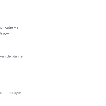
nicatie via
fs het
 van de planner.
t de employer