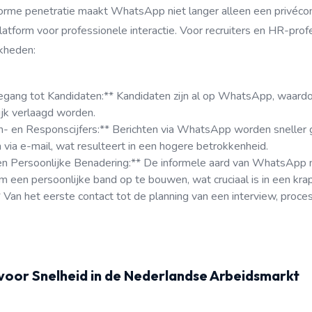
orme penetratie maakt WhatsApp niet langer alleen een privéco
latform voor professionele interactie. Voor recruiters en HR-profe
kheden:
egang tot Kandidaten:** Kandidaten zijn al op WhatsApp, waard
ijk verlaagd worden.
 en Responscijfers:** Berichten via WhatsApp worden sneller 
via e-mail, wat resulteert in een hogere betrokkenheid.
en Persoonlijke Benadering:** De informele aard van WhatsApp 
m een persoonlijke band op te bouwen, wat cruciaal is in een kra
* Van het eerste contact tot de planning van een interview, proc
oor Snelheid in de Nederlandse Arbeidsmarkt