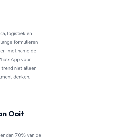
ca, logistiek en
 lange formulieren
nden, met name de
 WhatsApp voor
 trend niet alleen
itment denken.
an Ooit
eer dan 70% van de