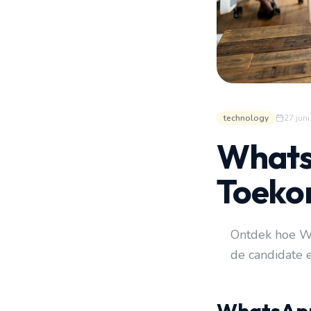
technology
27 jun
WhatsA
Toeko
Ontdek hoe Wh
de candidate e