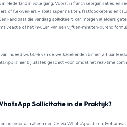
is in Nederland in volle gang. Vooral in franchiseorganisaties en s
rs of flexwerkers – zoals supermarkten, fastfoodketens en callc
en kandidaat die vandaag solliciteert, kan morgen al elders get
ilreactie of het invullen van een vijftien-minuten-durend formul
 van Indeed wil 80% van de werkzoekenden binnen 24 uur feed
hatsApp is hier bij uitstek geschikt voor, omdat het real-time com
atsApp Sollicitatie in de Praktijk?
nt is meer dan alleen een CV via WhatsApp sturen. Het omvat 