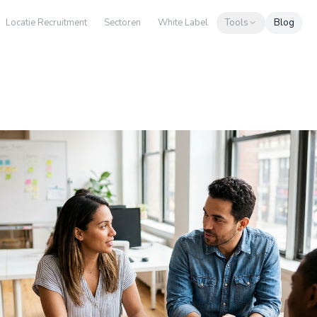
Locatie Recruitment
Sectoren
White Label
Tools
Blog