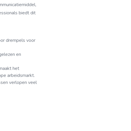
mmunicatiemiddel,
ssionals biedt dit
oor drempels voor
gelezen en
maakt het
ppe arbeidsmarkt.
essen verlopen veel