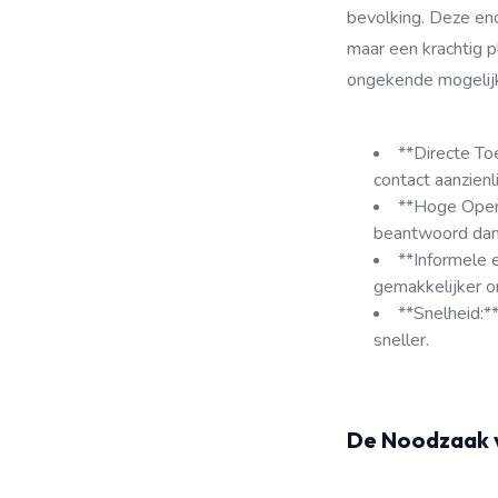
bevolking. Deze en
maar een krachtig p
ongekende mogelij
**Directe To
contact aanzienl
**Hoge Open-
beantwoord dan 
**Informele 
gemakkelijker o
**Snelheid:*
sneller.
De Noodzaak v