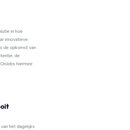
utie in hoe
ar innovatieve
 is de opkomst van
otentie, de
e OnJobs hiermee
oit
van het dagelijks