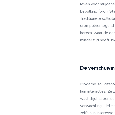
leven voor miljoen
bevolking (bron: St
Traditionele sollic
drempelverhogend we
horeca, waar de doe
minder tijd heeft,
De verschuivi
Moderne sollicitant
hun interacties. Ze
wachttijd na een sol
verwachting. Het st
zelfs hun interesse 