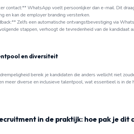
ker contact:** WhatsApp voelt persoonlijker dan e-mail. Dit draag
ing en kan de employer branding versterken.
dback:** Zelfs een automatische ontvangstbevestiging via Wha
 volgende stappen, verhoogt de tevredenheid van de kandidaat aan
entpool en diversiteit
rempeligheid bereik je kandidaten die anders wellicht niet zouden
en meer diverse en inclusieve talentpool, wat essentieel is in de 
ruitment in de praktijk: hoe pak je dit