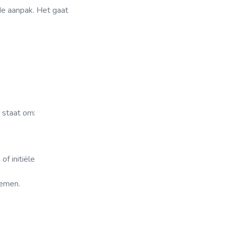
e aanpak. Het gaat
 staat om:
f initiële
temen.