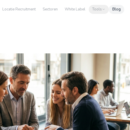
Locatie Recruitment
Sectoren
White Label
Tools
Blog