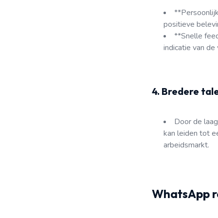
**Persoonlij
positieve belev
**Snelle fee
indicatie van de
4. Bredere tal
Door de laagd
kan leiden tot e
arbeidsmarkt.
WhatsApp rec