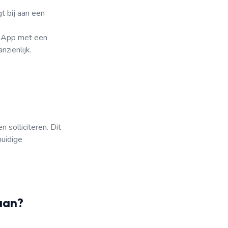
t bij aan een
tsApp met een
zienlijk.
 solliciteren. Dit
huidige
 aan?