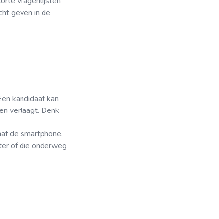
orte vragenlijsten
cht geven in de
 Een kandidaat kan
ren verlaagt. Denk
anaf de smartphone.
ter of die onderweg