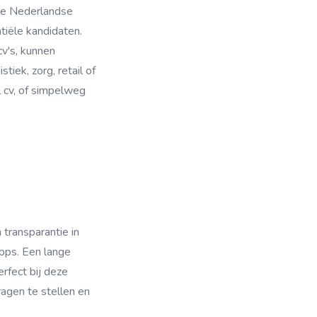
de Nederlandse
tiële kandidaten.
cv's, kunnen
iek, zorg, retail of
 cv, of simpelweg
 transparantie in
apps. Een lange
rfect bij deze
ragen te stellen en