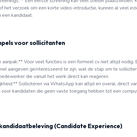
reenings:** Een eerste screening kan veel sneller plaatsvinden. K
 het verzoek om een korte video-introductie, kunnen al veel inzi
n een kandidaat.
pels voor sollicitanten
 aanpak:** Voor veel functies is een formeel cv niet altijd nodig.
el aangeven geïnteresseerd te zijn, wat de stap om te sollicite
edewerker die vanuit het werk direct kan reageren.
kheid:** Solliciteren via WhatsApp kan altijd en overal, direct v
el voor kandidaten die geen vaste toegang hebben tot een compu
 kandidaatbeleving (Candidate Experience)