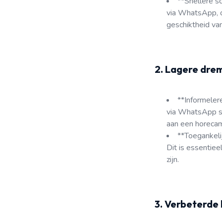
**Snellere sc
via WhatsApp, of
geschiktheid va
2. Lagere drem
**Informelere
via WhatsApp sn
aan een horecam
**Toegankelij
Dit is essentie
zijn.
3. Verbeterde