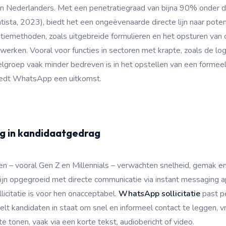
en Nederlanders. Met een penetratiegraad van bijna 90% onder 
atista, 2023), biedt het een ongeëvenaarde directe lijn naar poten
itatiemethoden, zoals uitgebreide formulieren en het opsturen van 
rken. Vooral voor functies in sectoren met krapte, zoals de logist
lgroep vaak minder bedreven is in het opstellen van een formeel
 biedt WhatsApp een uitkomst.
ng in kandidaatgedrag
en – vooral Gen Z en Millennials – verwachten snelheid, gemak en
 zijn opgegroeid met directe communicatie via instant messaging 
licitatie is voor hen onacceptabel.
WhatsApp sollicitatie
past pe
elt kandidaten in staat om snel en informeel contact te leggen, v
te tonen, vaak via een korte tekst, audiobericht of video.