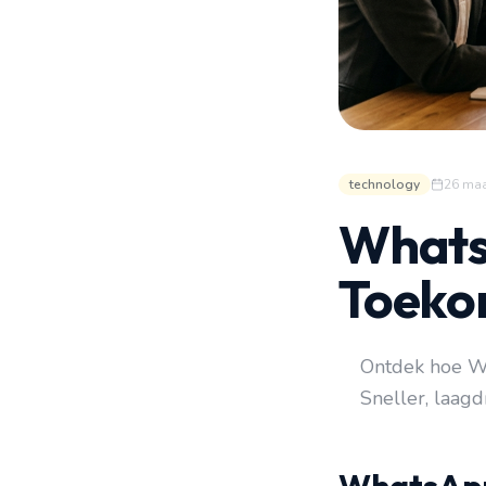
technology
26 maa
WhatsA
Toeko
Ontdek hoe Wh
Sneller, laagd