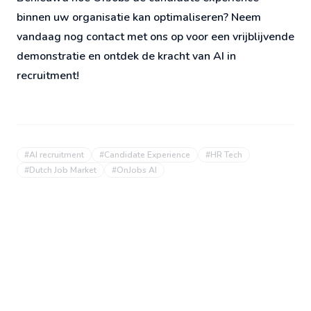
binnen uw organisatie kan optimaliseren? Neem
vandaag nog contact met ons op voor een vrijblijvende
demonstratie en ontdek de kracht van AI in
recruitment!
#
AI recruitment
#
Candidate Experience
#
HR Tech
#
Dutch Job Market
#
OnJobs AI