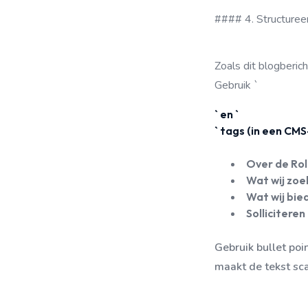
#### 4. Structuree
Zoals dit blogberic
Gebruik `
` en `
` tags (in een CMS
Over de Rol
Wat wij zoe
Wat wij bie
Solliciteren
Gebruik bullet poi
maakt de tekst sca