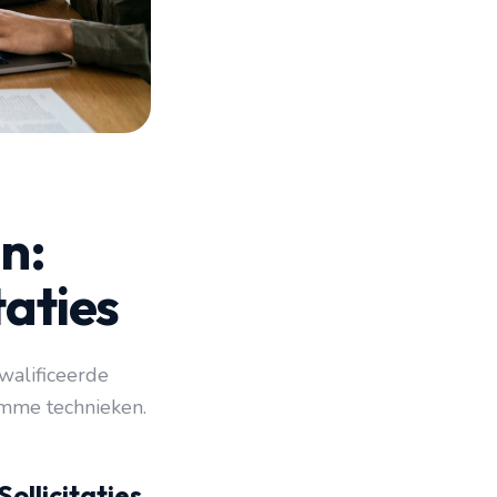
n:
taties
walificeerde
imme technieken.
ollicitaties