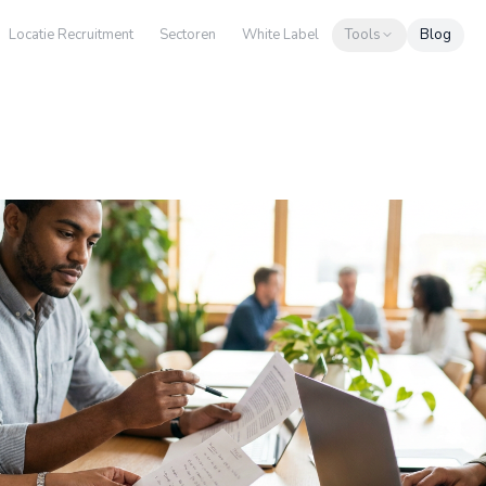
Locatie Recruitment
Sectoren
White Label
Tools
Blog