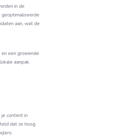
orden in de
ed geoptimaliseerde
didaten aan, wat de
s en een groeiende
lokale aanpak.
je content in
teld dat ze hoog
jlers: