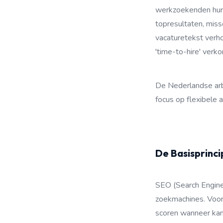
werkzoekenden hun 
topresultaten, miss
vacaturetekst verho
'time-to-hire' verko
De Nederlandse arb
focus op flexibele 
De Basisprinc
SEO (Search Engine 
zoekmachines. Voor
scoren wanneer kandi