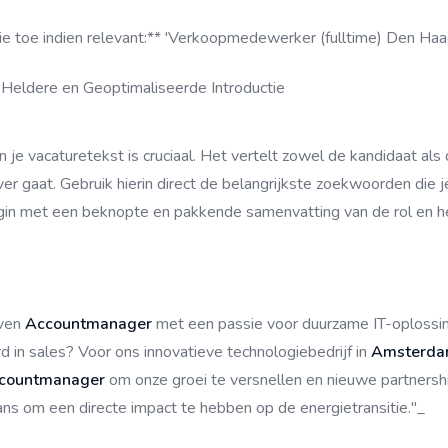
ie toe indien relevant:** 'Verkoopmedewerker (fulltime) Den Haag
 Heldere en Geoptimaliseerde Introductie
n je vacaturetekst is cruciaal. Het vertelt zowel de kandidaat al
er gaat. Gebruik hierin direct de belangrijkste zoekwoorden die j
gin met een beknopte en pakkende samenvatting van de rol en het
even
Accountmanager
met een passie voor duurzame IT-oplossi
 in sales? Voor ons innovatieve technologiebedrijf in
Amsterd
ccountmanager
om onze groei te versnellen en nieuwe partnersh
 kans om een directe impact te hebben op de energietransitie."_