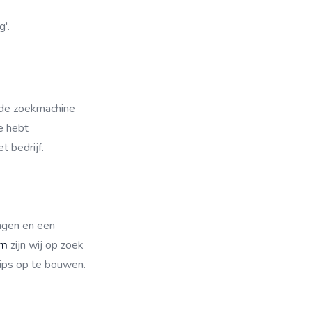
'.
s de zoekmachine
e hebt
 bedrijf.
ngen en een
am
zijn wij op zoek
ips op te bouwen.