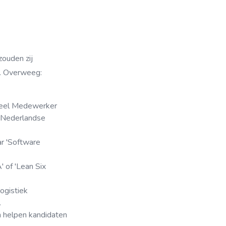
zouden zij
g. Overweeg:
cieel Medewerker
n Nederlandse
r 'Software
' of 'Lean Six
ogistiek
.
en helpen kandidaten