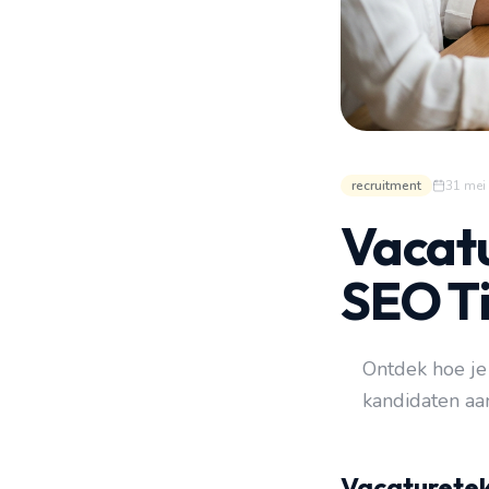
recruitment
31 mei
Vacatu
SEO Ti
Ontdek hoe je
kandidaten aa
Vacatureteks