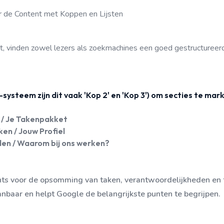
r de Content met Koppen en Lijsten
ht, vinden zowel lezers als zoekmachines een goed gestructureerd
-systeem zijn dit vaak 'Kop 2' en 'Kop 3') om secties te mar
 / Je Takenpakket
ken / Jouw Profiel
den / Waarom bij ons werken?
nts voor de opsomming van taken, verantwoordelijkheden en f
nbaar en helpt Google de belangrijkste punten te begrijpen.