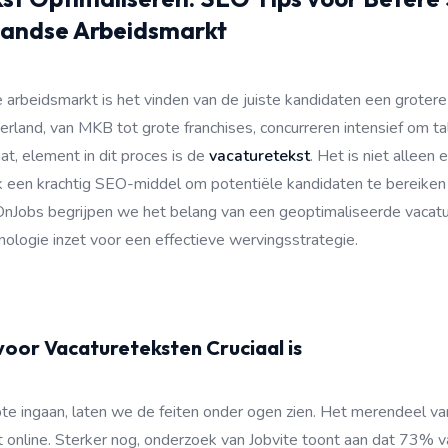
landse Arbeidsmarkt
e arbeidsmarkt is het vinden van de juiste kandidaten een grotere 
land, van MKB tot grote franchises, concurreren intensief om tale
t, element in dit proces is de
vacaturetekst
. Het is niet alleen 
k een krachtig SEO-middel om potentiële kandidaten te bereiken 
 OnJobs begrijpen we het belang van een geoptimaliseerde vacatu
nologie inzet voor een effectieve wervingsstrategie.
or Vacatureteksten Cruciaal is
e ingaan, laten we de feiten onder ogen zien. Het merendeel van
 online. Sterker nog, onderzoek van Jobvite toont aan dat 73% 