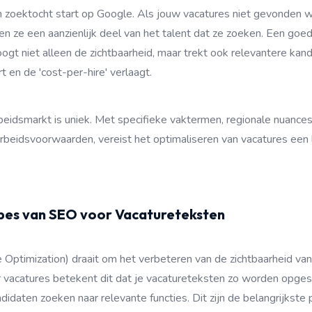
zoektocht start op Google. Als jouw vacatures niet gevonden w
en ze een aanzienlijk deel van het talent dat ze zoeken. Een go
ogt niet alleen de zichtbaarheid, maar trekt ook relevantere kan
rt en de 'cost-per-hire' verlaagt.
eidsmarkt is uniek. Met specifieke vaktermen, regionale nuance
arbeidsvoorwaarden, vereist het optimaliseren van vacatures een 
ipes van SEO voor Vacatureteksten
Optimization) draait om het verbeteren van de zichtbaarheid van 
 vacatures betekent dit dat je vacatureteksten zo worden opges
daten zoeken naar relevante functies. Dit zijn de belangrijkste pi