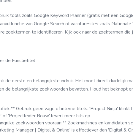
vinden.
ruik tools zoals Google Keyword Planner (gratis met een Googl
nvulfunctie van Google Search of vacaturesites zoals Nationale
re zoektermen te identificeren. Kijk ook naar de zoektermen die
r de Functietitel
vaak de eerste en belangrijkste indruk. Het moet direct duidelijk 
 en de belangrijkste zoekwoorden bevatten. Houd het beknopt en 
iek:** Gebruik geen vage of interne titels. 'Project Ninja' klinkt 
 of 'Projectleider Bouw' levert meer hits op.
angrijke zoekwoorden vooraan:** Zoekmachines en kandidaten sca
arketing Manager | Digital & Online' is effectiever dan 'Digital & O