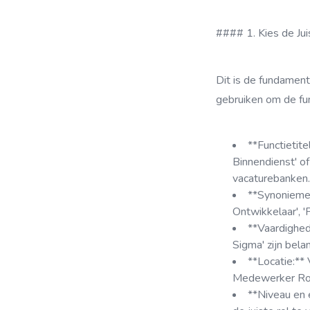
#### 1. Kies de J
Dit is de fundament
gebruiken om de fun
**Functietit
Binnendienst' o
vacaturebanken.
**Synoniemen
Ontwikkelaar', '
**Vaardighed
Sigma' zijn bela
**Locatie:**
Medewerker Rot
**Niveau en e