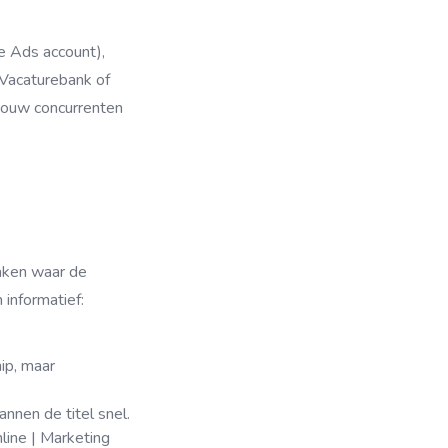
e Ads account),
 Vacaturebank of
 jouw concurrenten
maken waar de
informatief:
hip, maar
nnen de titel snel.
nline | Marketing