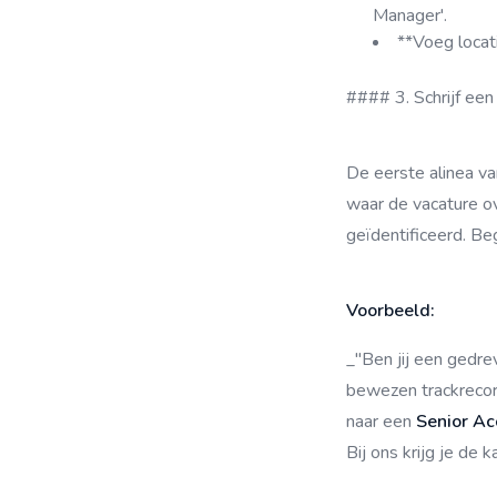
Manager'.
**Voeg locat
#### 3. Schrijf een
De eerste alinea va
waar de vacature ov
geïdentificeerd. Be
Voorbeeld:
_"Ben jij een gedr
bewezen trackrecord
naar een
Senior A
Bij ons krijg je de