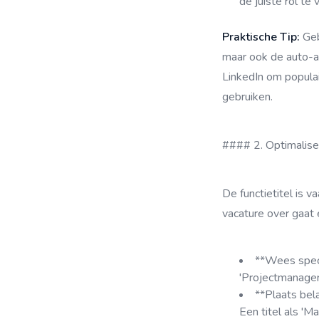
de juiste rol te 
Praktische Tip:
Geb
maar ook de auto-aa
LinkedIn om populai
gebruiken.
#### 2. Optimalisee
De functietitel is 
vacature over gaat
**Wees specif
'Projectmanager'
**Plaats bel
Een titel als 'M