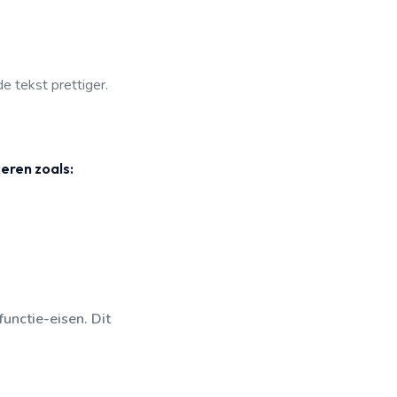
e tekst prettiger.
keren zoals:
unctie-eisen. Dit