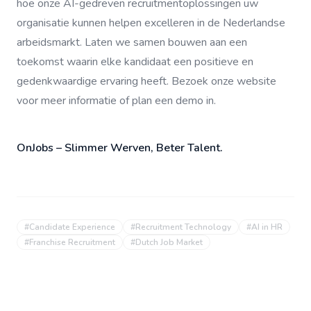
hoe onze AI-gedreven recruitmentoplossingen uw
organisatie kunnen helpen excelleren in de Nederlandse
arbeidsmarkt. Laten we samen bouwen aan een
toekomst waarin elke kandidaat een positieve en
gedenkwaardige ervaring heeft. Bezoek onze website
voor meer informatie of plan een demo in.
OnJobs – Slimmer Werven, Beter Talent.
#
Candidate Experience
#
Recruitment Technology
#
AI in HR
#
Franchise Recruitment
#
Dutch Job Market