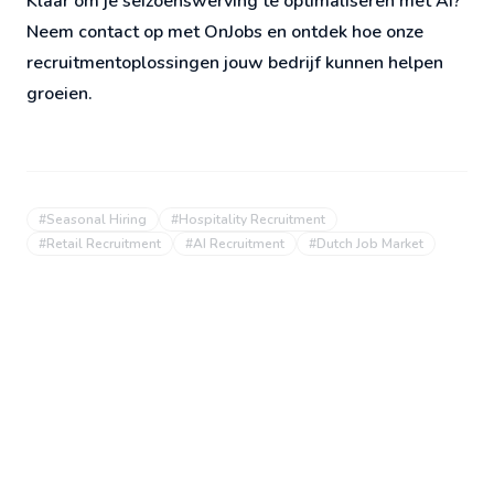
Klaar om je seizoenswerving te optimaliseren met AI?
Neem contact op met OnJobs en ontdek hoe onze
recruitmentoplossingen jouw bedrijf kunnen helpen
groeien.
#
Seasonal Hiring
#
Hospitality Recruitment
#
Retail Recruitment
#
AI Recruitment
#
Dutch Job Market