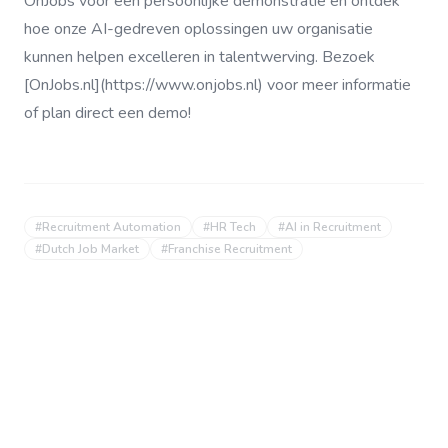
OnJobs voor een persoonlijke demonstratie en ontdek
hoe onze AI-gedreven oplossingen uw organisatie
kunnen helpen excelleren in talentwerving. Bezoek
[OnJobs.nl](https://www.onjobs.nl) voor meer informatie
of plan direct een demo!
#
Recruitment Automation
#
HR Tech
#
AI in Recruitment
#
Dutch Job Market
#
Franchise Recruitment