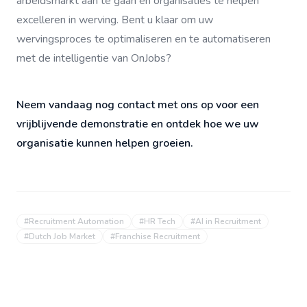
arbeidsmarkt aan te gaan en organisaties te helpen
excelleren in werving. Bent u klaar om uw
wervingsproces te optimaliseren en te automatiseren
met de intelligentie van OnJobs?
Neem vandaag nog contact met ons op voor een
vrijblijvende demonstratie en ontdek hoe we uw
organisatie kunnen helpen groeien.
#
Recruitment Automation
#
HR Tech
#
AI in Recruitment
#
Dutch Job Market
#
Franchise Recruitment