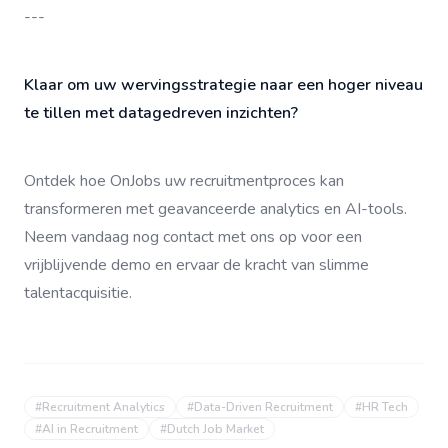
---
Klaar om uw wervingsstrategie naar een hoger niveau
te tillen met datagedreven inzichten?
Ontdek hoe OnJobs uw recruitmentproces kan
transformeren met geavanceerde analytics en AI-tools.
Neem vandaag nog contact met ons op voor een
vrijblijvende demo en ervaar de kracht van slimme
talentacquisitie.
#
Recruitment Analytics
#
Data-Driven Recruitment
#
HR Tech
#
AI in Recruitment
#
Dutch Job Market