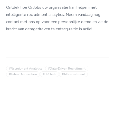
Ontdek hoe OnJobs uw organisatie kan helpen met
intelligente recruitment analytics. Neem vandaag nog
contact met ons op voor een persoonlijke demo en zie de
kracht van datagedreven talentacquisitie in actie!
#
Recruitment Analytics
#
Data-Driven Recruitment
#
Talent Acquisition
#
HR Tech
#
AI Recruitment