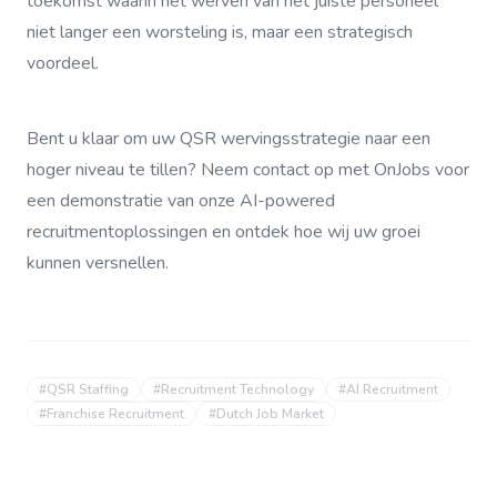
toekomst waarin het werven van het juiste personeel
niet langer een worsteling is, maar een strategisch
voordeel.
Bent u klaar om uw QSR wervingsstrategie naar een
hoger niveau te tillen? Neem contact op met OnJobs voor
een demonstratie van onze AI-powered
recruitmentoplossingen en ontdek hoe wij uw groei
kunnen versnellen.
#
QSR Staffing
#
Recruitment Technology
#
AI Recruitment
#
Franchise Recruitment
#
Dutch Job Market