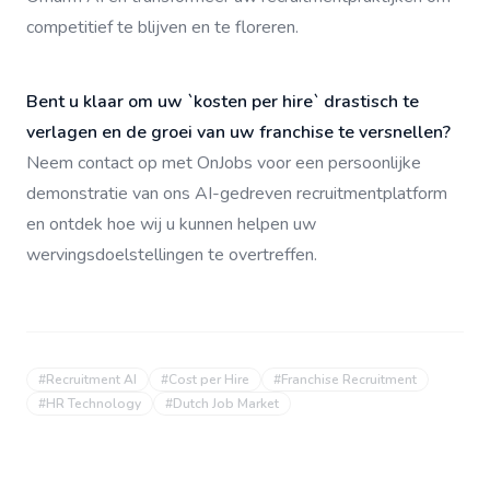
competitief te blijven en te floreren.
Bent u klaar om uw `kosten per hire` drastisch te
verlagen en de groei van uw franchise te versnellen?
Neem contact op met OnJobs voor een persoonlijke
demonstratie van ons AI-gedreven recruitmentplatform
en ontdek hoe wij u kunnen helpen uw
wervingsdoelstellingen te overtreffen.
#
Recruitment AI
#
Cost per Hire
#
Franchise Recruitment
#
HR Technology
#
Dutch Job Market