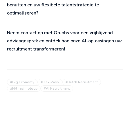
benutten en uw flexibele talentstrategie te
optimaliseren?
Neem contact op met OnJobs voor een vrijblijvend
adviesgesprek en ontdek hoe onze AI-oplossingen uw
recruitment transformeren!
#
Gig Economy
#
Flex-Work
#
Dutch Recruitment
#
HR Technology
#
AI Recruitment