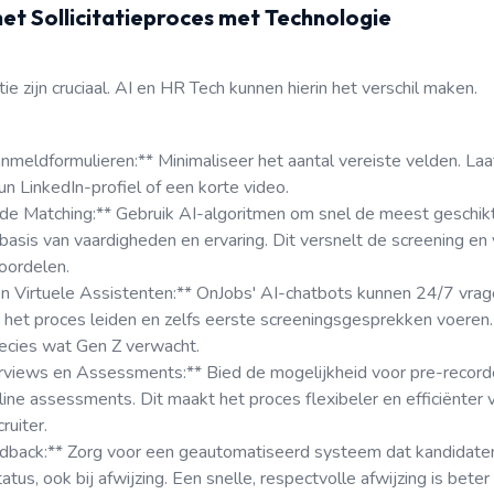
het Sollicitatieproces met Technologie
tie zijn cruciaal. AI en HR Tech kunnen hierin het verschil maken.
nmeldformulieren:** Minimaliseer het aantal vereiste velden. La
hun LinkedIn-profiel of een korte video.
de Matching:** Gebruik AI-algoritmen om snel de meest geschik
 basis van vaardigheden en ervaring. Dit versnelt de screening e
oordelen.
n Virtuele Assistenten:** OnJobs' AI-chatbots kunnen 24/7 vra
 het proces leiden en zelfs eerste screeningsgesprekken voeren. 
precies wat Gen Z verwacht.
rviews en Assessments:** Bied de mogelijkheid voor pre-record
line assessments. Dit maakt het proces flexibeler en efficiënter
ruiter.
dback:** Zorg voor een geautomatiseerd systeem dat kandidate
atus, ook bij afwijzing. Een snelle, respectvolle afwijzing is be