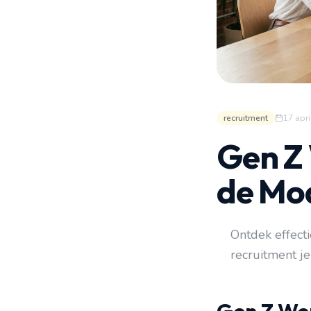
recruitment
17 apri
Gen Z 
de Mo
Ontdek effect
recruitment je