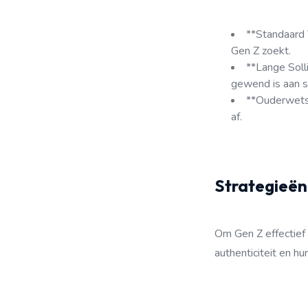
**Standaard 
Gen Z zoekt.
**Lange Soll
gewend is aan sn
**Ouderwetse 
af.
Strategieën
Om Gen Z effectief 
authenticiteit en h