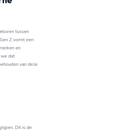
rne
geboren tussen
 Gen Z vormt een
nmerken en
n we dat
n behouden van deze
ijpen. Dit is de