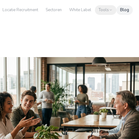
Locatie Recruitment
Sectoren
White Label
Tools
Blog