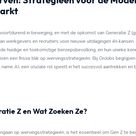
rven: Strategieën voor de Mode
arkt
 voortdurend in beweging, en met de opkomst van Generatie Z (
n werkgevers en recruiters voor nieuwe uitdagingen én kansen.
an de huidige en toekomstige beroepsbevolking, en hun unieke ke
sen een frisse blik op wervingsstrategieën. Bij OnJobs begrijpe
 name AI, een cruciale rol speelt in het succesvol aantrekken e
ratie Z en Wat Zoeken Ze?
ngaan op wervingsstrategieën, is het essentieel om Gen Z te begr