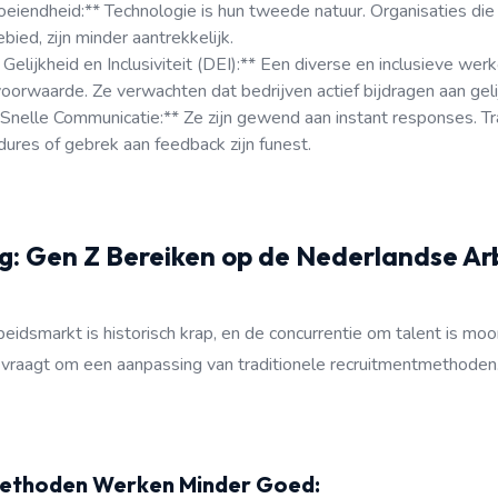
loeiendheid:** Technologie is hun tweede natuur. Organisaties di
bied, zijn minder aantrekkelijk.
, Gelijkheid en Inclusiviteit (DEI):** Een diverse en inclusieve we
oorwaarde. Ze verwachten dat bedrijven actief bijdragen aan geli
 Snelle Communicatie:** Ze zijn gewend aan instant responses. T
edures of gebrek aan feedback zijn funest.
g: Gen Z Bereiken op de Nederlandse A
idsmarkt is historisch krap, en de concurrentie om talent is mo
 vraagt om een aanpassing van traditionele recruitmentmethoden
Methoden Werken Minder Goed: