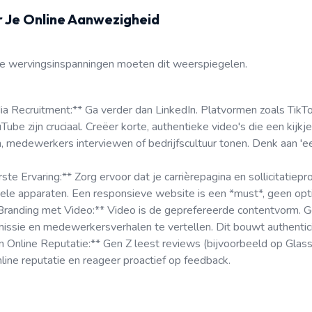
r Je Online Aanwezigheid
 Je wervingsinspanningen moeten dit weerspiegelen.
ia Recruitment:** Ga verder dan LinkedIn. Platvormen zoals TikTo
ube zijn cruciaal. Creëer korte, authentieke video's die een kijkj
 medewerkers interviewen of bedrijfscultuur tonen. Denk aan 'ee
te Ervaring:** Zorg ervoor dat je carrièrepagina en sollicitatiep
le apparaten. Een responsieve website is een *must*, geen opti
randing met Video:** Video is de geprefereerde contentvorm. G
 missie en medewerkersverhalen te vertellen. Dit bouwt authentici
 Online Reputatie:** Gen Z leest reviews (bijvoorbeeld op Glass
line reputatie en reageer proactief op feedback.