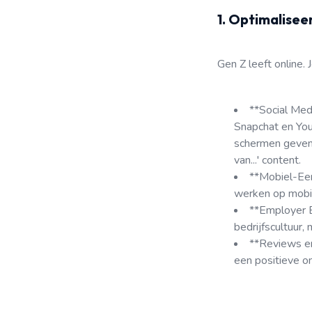
1. Optimalisee
Gen Z leeft online.
**Social Med
Snapchat en YouT
schermen geven,
van...' content.
**Mobiel-Eers
werken op mobie
**Employer B
bedrijfscultuur,
**Reviews en
een positieve on