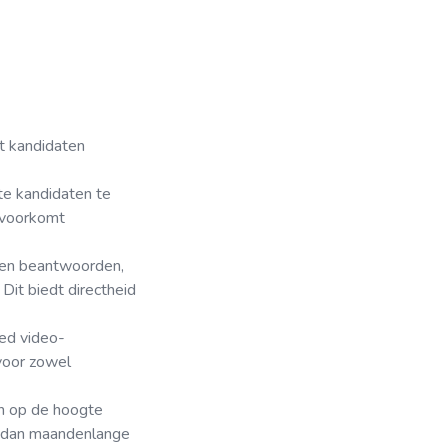
at kandidaten
te kandidaten te
n voorkomt
gen beantwoorden,
Dit biedt directheid
ed video-
 voor zowel
n op de hoogte
ter dan maandenlange