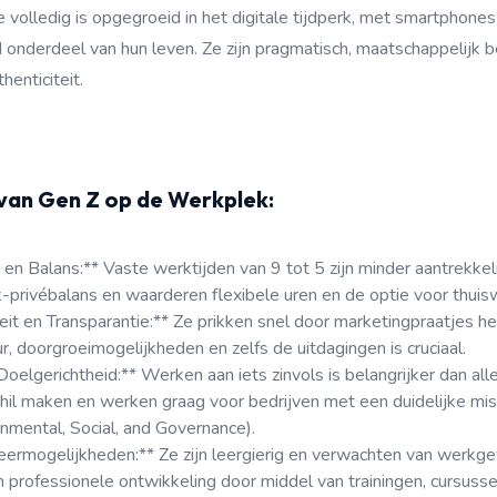
e volledig is opgegroeid in het digitale tijdperk, met smartphone
d onderdeel van hun leven. Ze zijn pragmatisch, maatschappelijk
henticiteit.
an Gen Z op de Werkplek:
it en Balans:** Vaste werktijden van 9 tot 5 zijn minder aantrekkel
privébalans en waarderen flexibele uren en de optie voor thuis
eit en Transparantie:** Ze prikken snel door marketingpraatjes he
ur, doorgroeimogelijkheden en zelfs de uitdagingen is cruciaal.
oelgerichtheid:** Werken aan iets zinvols is belangrijker dan alle
chil maken en werken graag voor bedrijven met een duidelijke mi
nmental, Social, and Governance).
eermogelijkheden:** Ze zijn leergierig en verwachten van werkge
n professionele ontwikkeling door middel van trainingen, cursuss