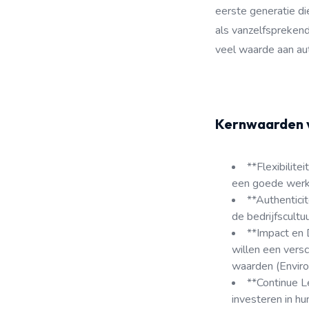
eerste generatie di
als vanzelfspreken
veel waarde aan aut
Kernwaarden v
**Flexibilite
een goede werk-
**Authenticit
de bedrijfscultu
**Impact en D
willen een vers
waarden (Enviro
**Continue L
investeren in hu