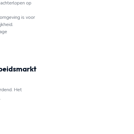
e achterlopen op
rkomgeving is voor
jkheid.
rage
rbeidsmarkt
ordend. Het
.