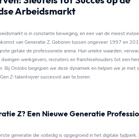
ven: Sleutels tot Succes op de
dse Arbeidsmarkt
eidsmarkt is in constante beweging, en een van de meest invloed
pkomst van Generatie Z. Geboren tussen ongeveer 1997 en 201
in grote getale de professionele arena. Hun unieke waarden, verwa
 dwingen werkgevers, recruiters en franchisehouders tot een heri
n. Bij OnJobs begrijpen we deze dynamiek en helpen we je met 
en Z-talentvijver succesvol aan te boren.
ratie Z? Een Nieuwe Generatie Professio
rste generatie die volledig is opgegroeid in het digitale tijdperk