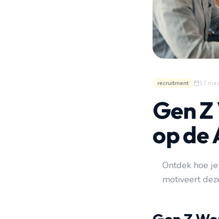
recruitment
17 maa
Gen Z 
op de
Ontdek hoe je
motiveert dez