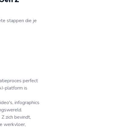
te stappen die je
tatieproces perfect
I-platform is
deo's, infographics
ingswereld.
Z zich bevindt,
de werkvloer,