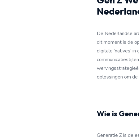
Gen Z Wer
Nederlan
De Nederlandse arb
dit moment is de o
digitale ‘natives’ 
communicatiestijlen
wervingsstrategieë
oplossingen om de G
Wie is Gene
Generatie Z is de ee