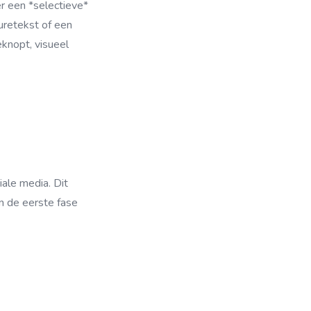
r een *selectieve*
turetekst of een
eknopt, visueel
iale media. Dit
n de eerste fase