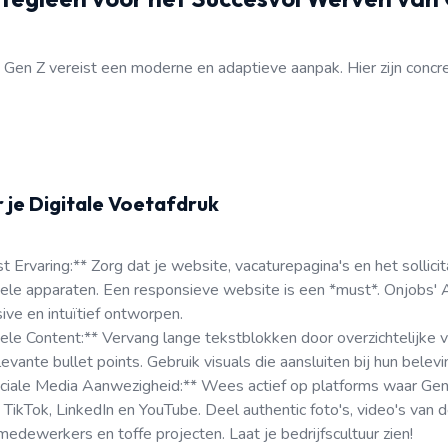
Gen Z vereist een moderne en adaptieve aanpak. Hier zijn concre
r je Digitale Voetafdruk
t Ervaring:** Zorg dat je website, vacaturepagina's en het sollici
le apparaten. Een responsieve website is een *must*. Onjobs' A
ive en intuïtief ontworpen.
ele Content:** Vervang lange tekstblokken door overzichtelijke vi
evante bullet points. Gebruik visuals die aansluiten bij hun belev
ciale Media Aanwezigheid:** Wees actief op platforms waar Gen 
 TikTok, LinkedIn en YouTube. Deel authentic foto's, video's van 
edewerkers en toffe projecten. Laat je bedrijfscultuur zien!