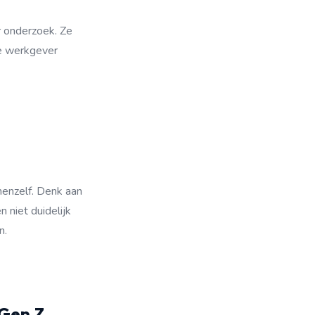
r onderzoek. Ze
le werkgever
enzelf. Denk aan
 niet duidelijk
n.
 Gen Z