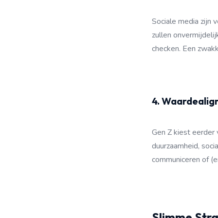
Sociale media zijn 
zullen onvermijdeli
checken. Een zwakke
4. Waardeali
Gen Z kiest eerder
duurzaamheid, socia
communiceren of (er
Slimme Stra