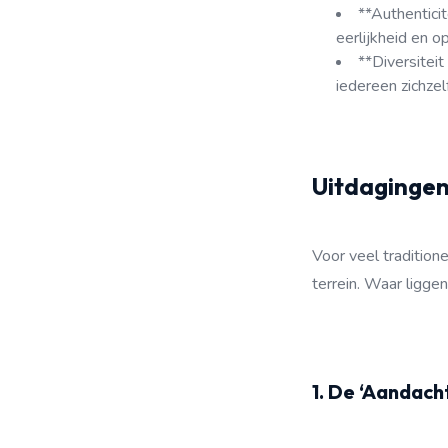
**Authentici
eerlijkheid en o
**Diversitei
iedereen zichzelf
Uitdagingen
Voor veel tradition
terrein. Waar ligge
1. De ‘Aandach