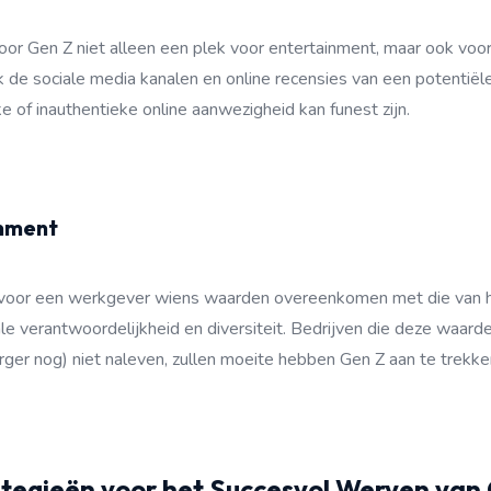
voor Gen Z niet alleen een plek voor entertainment, maar ook voo
jk de sociale media kanalen en online recensies van een potentië
 of inauthentieke online aanwezigheid kan funest zijn.
gnment
 voor een werkgever wiens waarden overeenkomen met die van h
le verantwoordelijkheid en diversiteit. Bedrijven die deze waarden
ger nog) niet naleven, zullen moeite hebben Gen Z aan te trekke
tegieën voor het Succesvol Werven van