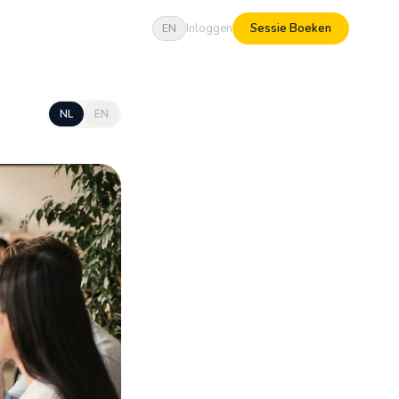
Inloggen
Sessie Boeken
EN
NL
EN