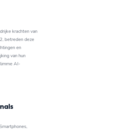
rijke krachten van
2, betreden deze
chtingen en
jking van hun
slimme AI-
nals
. Smartphones,