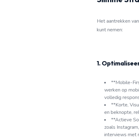
Het aantrekken van 
kunt nemen:
1. Optimalisee
**Mobile-Firs
werken op mobie
volledig respons
**Korte, Visu
en beknopte, rel
**Actieve So
zoals Instagram,
interviews met m