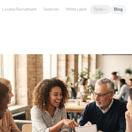
Locatie Recruitment
Sectoren
White Label
Tools
Blog