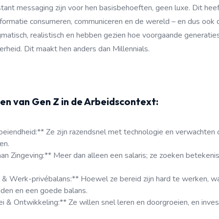
stant messaging zijn voor hen basisbehoeften, geen luxe. Dit he
 informatie consumeren, communiceren en de wereld – en dus ook 
agmatisch, realistisch en hebben gezien hoe voorgaande generati
heid. Dit maakt hen anders dan Millennials.
en van Gen Z in de Arbeidscontext:
loeiendheid:** Ze zijn razendsnel met technologie en verwachten
en.
an Zingeving:** Meer dan alleen een salaris; ze zoeken betekenis
eit & Werk-privébalans:** Hoewel ze bereid zijn hard te werken, 
ijden en een goede balans.
i & Ontwikkeling:** Ze willen snel leren en doorgroeien, en inves