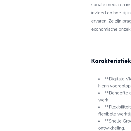
sociale media en in
invloed op hoe zij
ervaren. Ze zijn pr
economische onzeker
Karakteristiek
**Digitale V
hierin vooroplop
**Behoefte a
werk.
**Flexibilit
flexibele werkt
**Snelle Groe
ontwikkeling.