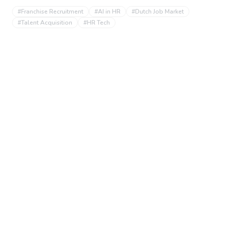
#
Franchise Recruitment
#
AI in HR
#
Dutch Job Market
#
Talent Acquisition
#
HR Tech