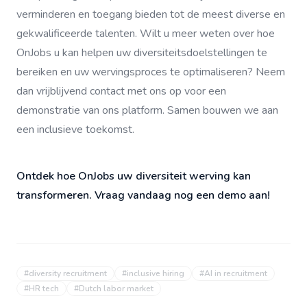
verminderen en toegang bieden tot de meest diverse en
gekwalificeerde talenten. Wilt u meer weten over hoe
OnJobs u kan helpen uw diversiteitsdoelstellingen te
bereiken en uw wervingsproces te optimaliseren? Neem
dan vrijblijvend contact met ons op voor een
demonstratie van ons platform. Samen bouwen we aan
een inclusieve toekomst.
Ontdek hoe OnJobs uw diversiteit werving kan
transformeren. Vraag vandaag nog een demo aan!
#
diversity recruitment
#
inclusive hiring
#
AI in recruitment
#
HR tech
#
Dutch labor market