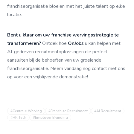
franchiseorganisatie bloeien met het juiste talent op elke
locatie.
Bent u klaar om uw franchise wervingsstrategie te
transformeren?
Ontdek hoe
OnJobs
u kan helpen met
AI-gedreven recruitmentoplossingen die perfect
aansluiten bij de behoeften van uw groeiende
franchiseorganisatie. Neem vandaag nog contact met ons
op voor een vrijblijvende demonstratie!
#
Centrale Werving
#
Franchise Recruitment
#
AI Recruitment
#
HR Tech
#
Employer Branding