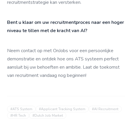
recruitmentstrategie kan versterken.
Bent u klaar om uw recruitmentproces naar een hoger
niveau te tillen met de kracht van AI?
Neem contact op met OnJobs voor een persoonlijke
demonstratie en ontdek hoe ons ATS systeem perfect
aansluit bij uw behoeften en ambitie. Laat de toekomst
van recruitment vandaag nog beginnen!
#
ATS System
#
Applicant Tracking System
#
AI Recruitment
#
HR Tech
#
Dutch Job Market