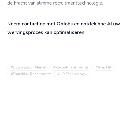
de kracht van slimme recruitmenttechnologie.
Neem contact op met OnJobs en ontdek hoe AI uw
wervingsproces kan optimaliseren!
#
Dutch Labor Market
#
Recruitment Trends
#
AI in HR
#
Franchise Recruitment
#
HR Technology