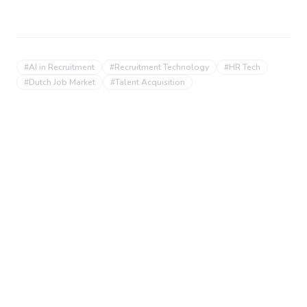
#
AI in Recruitment
#
Recruitment Technology
#
HR Tech
#
Dutch Job Market
#
Talent Acquisition