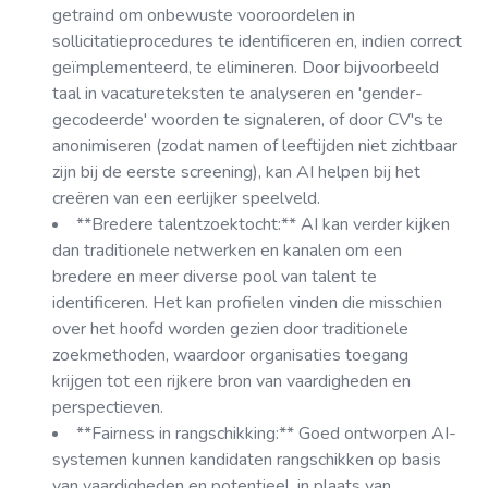
getraind om onbewuste vooroordelen in
sollicitatieprocedures te identificeren en, indien correct
geïmplementeerd, te elimineren. Door bijvoorbeeld
taal in vacatureteksten te analyseren en 'gender-
gecodeerde' woorden te signaleren, of door CV's te
anonimiseren (zodat namen of leeftijden niet zichtbaar
zijn bij de eerste screening), kan AI helpen bij het
creëren van een eerlijker speelveld.
**Bredere talentzoektocht:** AI kan verder kijken
dan traditionele netwerken en kanalen om een
bredere en meer diverse pool van talent te
identificeren. Het kan profielen vinden die misschien
over het hoofd worden gezien door traditionele
zoekmethoden, waardoor organisaties toegang
krijgen tot een rijkere bron van vaardigheden en
perspectieven.
**Fairness in rangschikking:** Goed ontworpen AI-
systemen kunnen kandidaten rangschikken op basis
van vaardigheden en potentieel, in plaats van