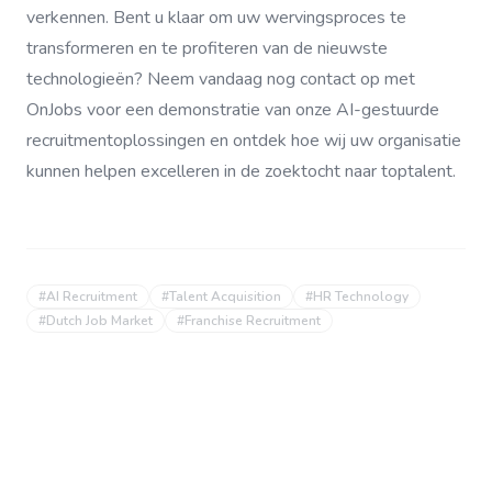
verkennen. Bent u klaar om uw wervingsproces te
transformeren en te profiteren van de nieuwste
technologieën? Neem vandaag nog contact op met
OnJobs voor een demonstratie van onze AI-gestuurde
recruitmentoplossingen en ontdek hoe wij uw organisatie
kunnen helpen excelleren in de zoektocht naar toptalent.
#
AI Recruitment
#
Talent Acquisition
#
HR Technology
#
Dutch Job Market
#
Franchise Recruitment